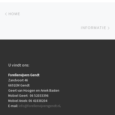
Berichtnavigatie
Previous post
HOME
Ne
INFORMATIE
U vindt ons:
Forellenvijvers Gendt
Zandvoort 46
6691EM Gendt
Geert van Hoogen en Aniek Basten
Mobiel Geert: 06 52033396
Mobiel Aniek: 06 41838204
E-mail:
info@forellenvijversgendt.nl
.