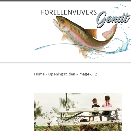
Skip to content
Home
»
Openingstijden
»
image-5_2